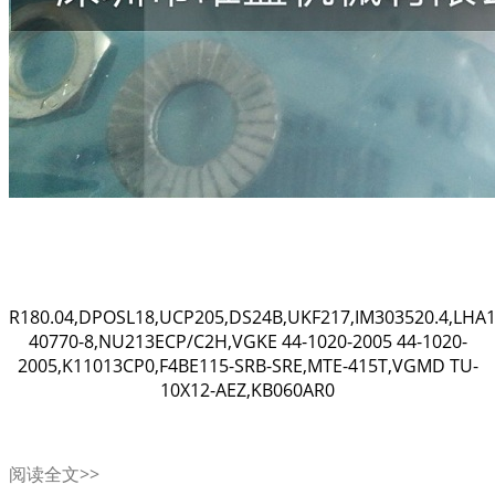
R180.04,DPOSL18,UCP205,DS24B,UKF217,IM303520.4,LHA1
40770-8,NU213ECP/C2H,VGKE 44-1020-2005 44-1020-
2005,K11013CP0,F4BE115-SRB-SRE,MTE-415T,VGMD TU-
10X12-AEZ,KB060AR0
阅读全文>>