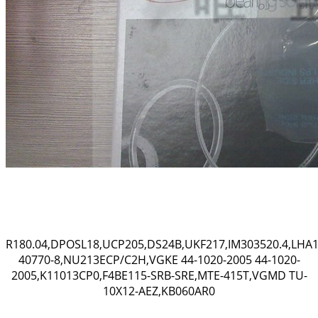
R180.04,DPOSL18,UCP205,DS24B,UKF217,IM303520.4,LHA1
40770-8,NU213ECP/C2H,VGKE 44-1020-2005 44-1020-
2005,K11013CP0,F4BE115-SRB-SRE,MTE-415T,VGMD TU-
10X12-AEZ,KB060AR0