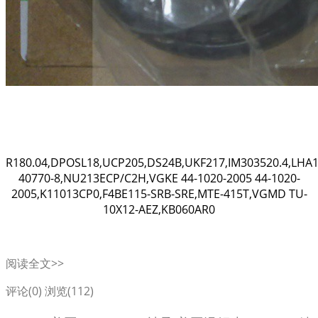
R180.04,DPOSL18,UCP205,DS24B,UKF217,IM303520.4,LHA1
40770-8,NU213ECP/C2H,VGKE 44-1020-2005 44-1020-
2005,K11013CP0,F4BE115-SRB-SRE,MTE-415T,VGMD TU-
10X12-AEZ,KB060AR0
阅读全文>>
评论(0)
浏览(112)