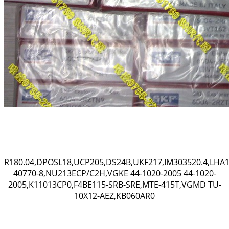
R180.04,DPOSL18,UCP205,DS24B,UKF217,IM303520.4,LHA1
40770-8,NU213ECP/C2H,VGKE 44-1020-2005 44-1020-
2005,K11013CP0,F4BE115-SRB-SRE,MTE-415T,VGMD TU-
10X12-AEZ,KB060AR0