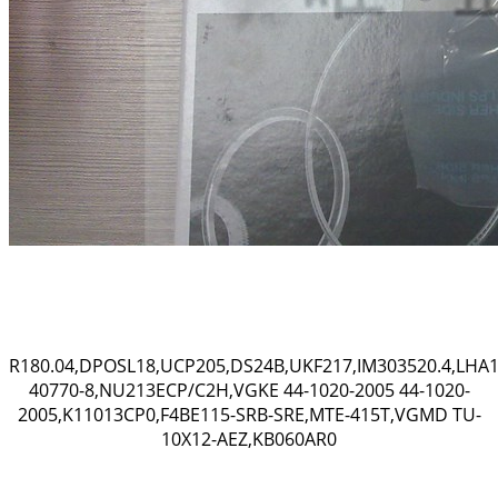
R180.04,DPOSL18,UCP205,DS24B,UKF217,IM303520.4,LHA1
40770-8,NU213ECP/C2H,VGKE 44-1020-2005 44-1020-
2005,K11013CP0,F4BE115-SRB-SRE,MTE-415T,VGMD TU-
10X12-AEZ,KB060AR0