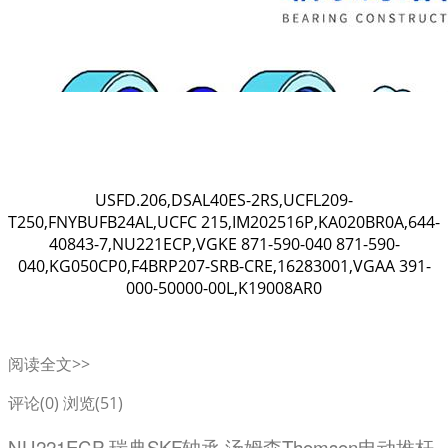
USFD.206,DSAL40ES-2RS,UCFL209-
T250,FNYBUFB24AL,UCFC 215,IM202516P,KA020BR0A,644-
40843-7,NU221ECP,VGKE 871-590-040 871-590-
040,KG050CP0,F4BRP207-SRB-CRE,16283001,VGAA 391-
000-50000-00L,K19008AR0
阅读全文>>
评论(0)
浏览(51)
NU221ECP 瑞典SKF轴承 汤姆森Thomson电动推杆