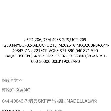
USFD.206,DSAL40ES-2RS,UCFL209-
T250,FNYBUFB24AL,UCFC 215,IM202516P,KA020BR0A,644-
40843-7,NU221ECP,VGKE 871-590-040 871-590-
040,KG050CP0,F4BRP207-SRB-CRE,16283001,VGAA 391-
000-50000-00L,K19008AR0
阅读全文>>
评论(0)
浏览(46)
644-40843-7 瑞典SKF产品 德国NADELLA滚轮