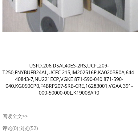
USFD.206,DSAL40ES-2RS,UCFL209-
T250,FNYBUFB24AL,UCFC 215,IM202516P,KA020BR0A,644-
40843-7,NU221ECP,VGKE 871-590-040 871-590-
040,KG050CP0,F4BRP207-SRB-CRE,16283001,VGAA 391-
000-50000-00L,K19008AR0
阅读全文>>
评论(0)
浏览(52)