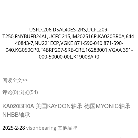
USFD.206,DSAL40ES-2RS,UCFL209-
T250,FNYBUFB24AL,UCFC 215,IM202516P,KA020BR0A,644-
40843-7,NU221ECP,VGKE 871-590-040 871-590-
040,KG050CP0,F4BRP207-SRB-CRE,16283001,VGAA 391-
000-50000-00L,K19008AR0
阅读全文>>
评论(0)
浏览(54)
KA020BR0A 美国KAYDON轴承 德国MYONIC轴承
NHBB轴承
2025-2-28
visonbearing
其他品牌