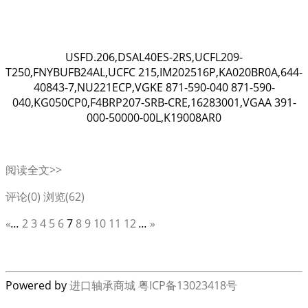
USFD.206,DSAL40ES-2RS,UCFL209-
T250,FNYBUFB24AL,UCFC 215,IM202516P,KA020BR0A,644-
40843-7,NU221ECP,VGKE 871-590-040 871-590-
040,KG050CP0,F4BRP207-SRB-CRE,16283001,VGAA 391-
000-50000-00L,K19008AR0
阅读全文>>
评论(0)
浏览(62)
«
...
2
3
4
5
6
7
8
9
10
11
12
...
»
Powered by
进口轴承商城
粤ICP备13023418号