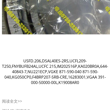
USFD.206,DSAL40ES-2RS,UCFL209-
T250,FNYBUFB24AL,UCFC 215,IM202516P,KA020BR0A,644-
40843-7,NU221ECP,VGKE 871-590-040 871-590-
040,KG050CP0,F4BRP207-SRB-CRE,16283001,VGAA 391-
000-50000-00L,K19008AR0
阅读全文>>