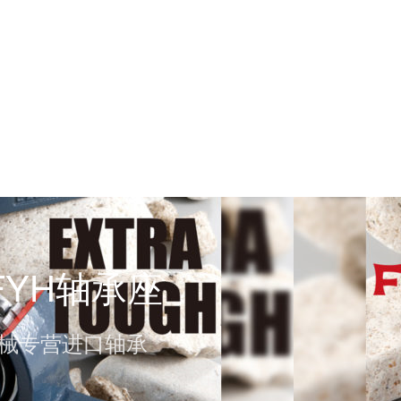
FYH轴承座
盛机械专营进口轴承