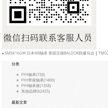
«
SMSK16GW 日本NB轴承 美国宝德BALDOR防爆马达
|
TMO
分类
FYH轴承(720)
FYH带座轴承(1400)
FYH轴承座(1358)
其他品牌(62425)
最新文章