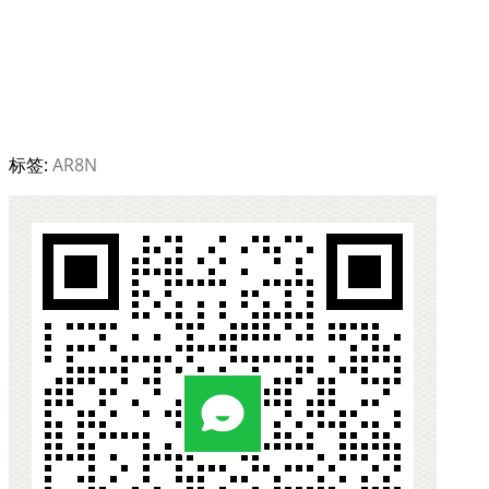
标签:
AR8N