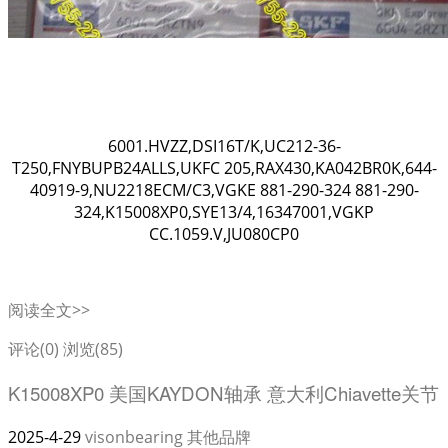
6001.HVZZ,DSI16T/K,UC212-36-
T250,FNYBUPB24ALLS,UKFC 205,RAX430,KA042BR0K,644-
40919-9,NU2218ECM/C3,VGKE 881-290-324 881-290-
324,K15008XP0,SYE13/4,16347001,VGKP
CC.1059.V,JU080CP0
阅读全文>>
评论(0)
浏览(85)
K15008XP0 美国KAYDON轴承 意大利Chiavette关节
2025-4-29
visonbearing
其他品牌