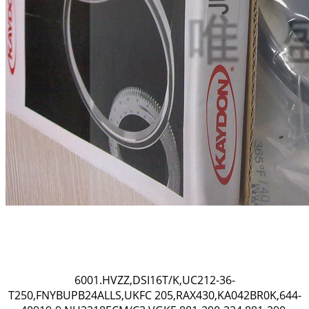
6001.HVZZ,DSI16T/K,UC212-36-
T250,FNYBUPB24ALLS,UKFC 205,RAX430,KA042BR0K,644-