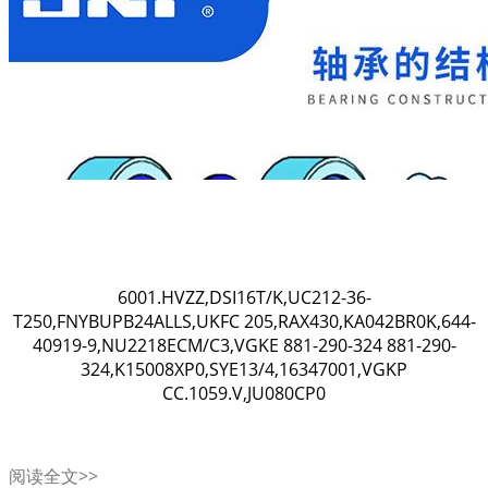
6001.HVZZ,DSI16T/K,UC212-36-
T250,FNYBUPB24ALLS,UKFC 205,RAX430,KA042BR0K,644-
40919-9,NU2218ECM/C3,VGKE 881-290-324 881-290-
324,K15008XP0,SYE13/4,16347001,VGKP
CC.1059.V,JU080CP0
阅读全文>>