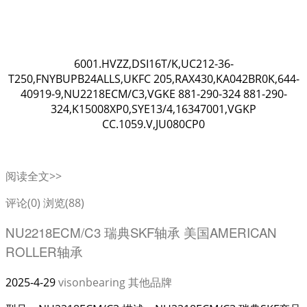
6001.HVZZ,DSI16T/K,UC212-36-
T250,FNYBUPB24ALLS,UKFC 205,RAX430,KA042BR0K,644-
40919-9,NU2218ECM/C3,VGKE 881-290-324 881-290-
324,K15008XP0,SYE13/4,16347001,VGKP
CC.1059.V,JU080CP0
阅读全文>>
评论(0)
浏览(88)
NU2218ECM/C3 瑞典SKF轴承 美国AMERICAN
ROLLER轴承
2025-4-29
visonbearing
其他品牌