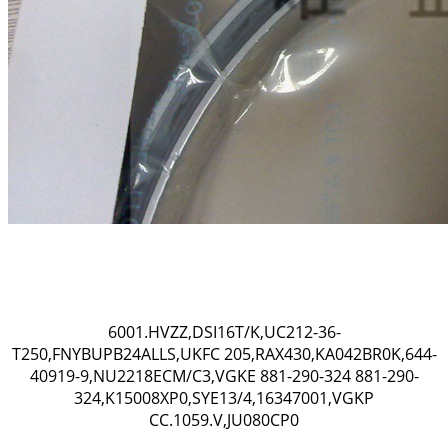
6001.HVZZ,DSI16T/K,UC212-36-
T250,FNYBUPB24ALLS,UKFC 205,RAX430,KA042BR0K,644-
40919-9,NU2218ECM/C3,VGKE 881-290-324 881-290-
324,K15008XP0,SYE13/4,16347001,VGKP
CC.1059.V,JU080CP0