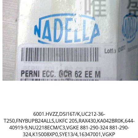
6001.HVZZ,DSI16T/K,UC212-36-
T250,FNYBUPB24ALLS,UKFC 205,RAX430,KA042BR0K,644-
40919-9,NU2218ECM/C3,VGKE 881-290-324 881-290-
324,K15008XP0,SYE13/4,16347001,VGKP