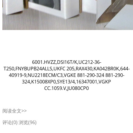
6001.HVZZ,DSI16T/K,UC212-36-
T250,FNYBUPB24ALLS,UKFC 205,RAX430,KA042BR0K,644-
40919-9,NU2218ECM/C3,VGKE 881-290-324 881-290-
324,K15008XP0,SYE13/4,16347001,VGKP
CC.1059.V,JU080CP0
阅读全文>>
评论(0)
浏览(96)