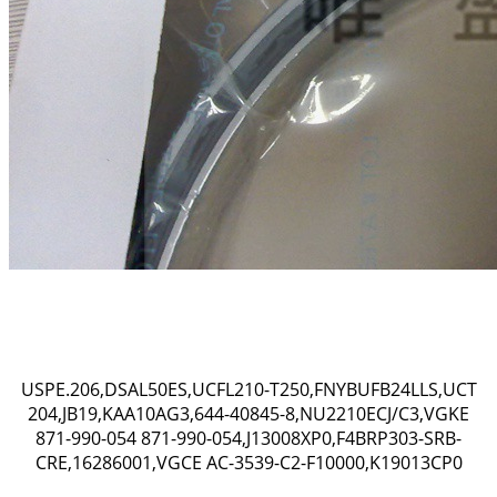
USPE.206,DSAL50ES,UCFL210-T250,FNYBUFB24LLS,UCT
204,JB19,KAA10AG3,644-40845-8,NU2210ECJ/C3,VGKE
871-990-054 871-990-054,J13008XP0,F4BRP303-SRB-
CRE,16286001,VGCE AC-3539-C2-F10000,K19013CP0